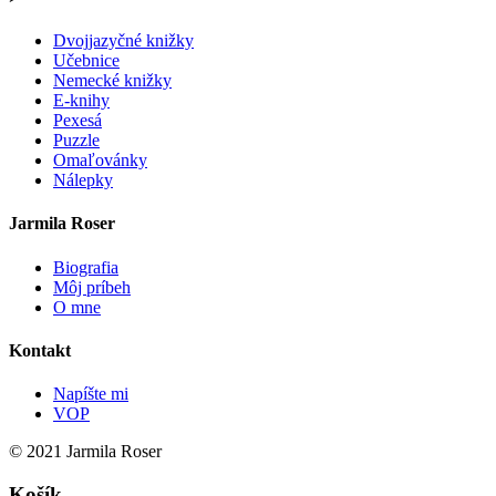
Dvojjazyčné knižky
Učebnice
Nemecké knižky
E-knihy
Pexesá
Puzzle
Omaľovánky
Nálepky
Jarmila Roser
Biografia
Môj príbeh
O mne
Kontakt
Napíšte mi
VOP
© 2021 Jarmila Roser
Košík