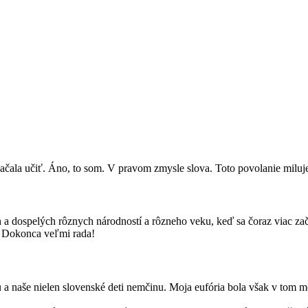
začala učiť. Áno, to som. V pravom zmysle slova. Toto povolanie miluj
a dospelých rôznych národností a rôzneho veku, keď sa čoraz viac za
? Dokonca veľmi rada!
 a naše nielen slovenské deti nemčinu. Moja eufória bola však v tom m