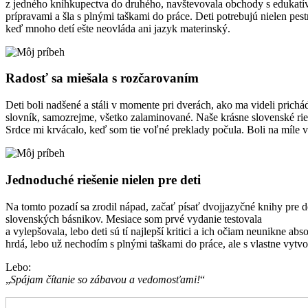
z jedného kníhkupectva do druhého, navštevovala obchody s edukatív
prípravami a šla s plnými taškami do práce. Deti potrebujú nielen pes
keď mnoho detí ešte neovláda ani jazyk materinský.
Radosť sa miešala s rozčarovaním
Deti boli nadšené a stáli v momente pri dverách, ako ma videli prich
slovník, samozrejme, všetko zalaminované. Naše krásne slovenské rie
Srdce mi krvácalo, keď som tie voľné preklady počula. Boli na míle 
Jednoduché riešenie nielen pre deti
Na tomto pozadí sa zrodil nápad, začať písať dvojjazyčné knihy pre d
slovenských básnikov. Mesiace som prvé vydanie testovala
a vylepšovala, lebo deti sú tí najlepší kritici a ich očiam neunikne a
hrdá, lebo už nechodím s plnými taškami do práce, ale s vlastne vytv
Lebo:
Spájam čítanie so zábavou a vedomosťami!