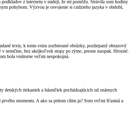
 podkladov z internetu v nádeji, že mi pomôžu. Strávila som hodiny
ktívnym pohybom. Výzvou je osvojenie si cudzieho jazyka v období,
hľadané texty, k tomu extra zozbierané obrázky, pozliepaný obrazový
né v nemčine, bez akejkoľvek stopy po rýme, presne naopak. Hrozné.
 som bola vnútorne veľmi nespokojná.
exty detských riekaniek a básničiek pochádzajúcich od známych
i od prvého momentu. A ako sa pritom cítim ja? Som veľmi šťastná a