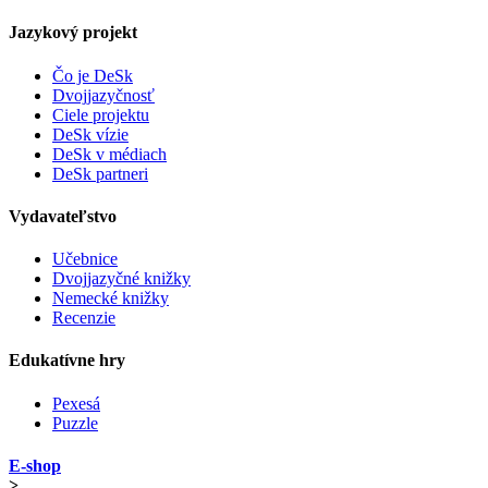
Jazykový projekt
Čo je DeSk
Dvojjazyčnosť
Ciele projektu
DeSk vízie
DeSk v médiach
DeSk partneri
Vydavateľstvo
Učebnice
Dvojjazyčné knižky
Nemecké knižky
Recenzie
Edukatívne hry
Pexesá
Puzzle
E-shop
>