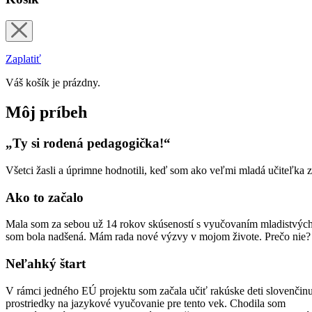
Zaplatiť
Váš košík je prázdny.
Môj príbeh
Ty si rodená pedagogička!
Všetci žasli a úprimne hodnotili, keď som ako veľmi mladá učiteľka 
Ako to začalo
Mala som za sebou už 14 rokov skúseností s vyučovaním mladistvých 
som bola nadšená. Mám rada nové výzvy v mojom živote. Prečo nie
Neľahký štart
V rámci jedného EÚ projektu som začala učiť rakúske deti slovenčinu
prostriedky na jazykové vyučovanie pre tento vek. Chodila som