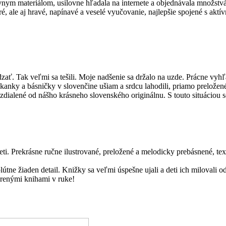
nym materiálom, usilovne hľadala na internete a objednávala množstvá
tré, ale aj hravé, napínavé a veselé vyučovanie, najlepšie spojené s a
ádzať. Tak veľmi sa tešili. Moje nadšenie sa držalo na uzde. Prácne vy
kanky a básničky v slovenčine ušiam a srdcu lahodili, priamo prelože
vzdialené od nášho krásneho slovenského originálnu. S touto situáciou
eti. Prekrásne ručne ilustrované, preložené a melodicky prebásnené, t
bsolútne žiaden detail. Knižky sa veľmi úspešne ujali a deti ich miloval
orenými knihami v ruke!