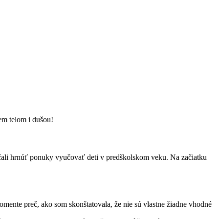
em telom i dušou!
čali hrnúť ponuky vyučovať deti v predškolskom veku. Na začiatku
omente preč, ako som skonštatovala, že nie sú vlastne žiadne vhodné