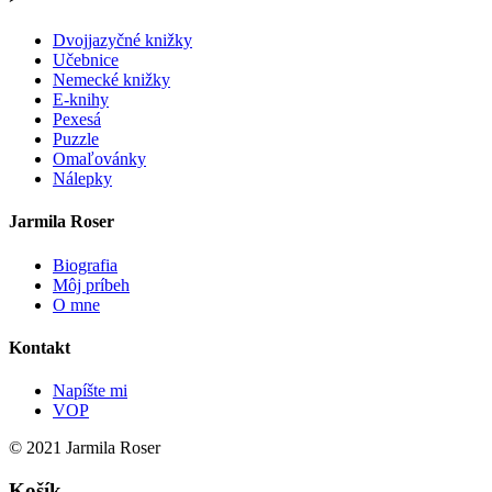
Dvojjazyčné knižky
Učebnice
Nemecké knižky
E-knihy
Pexesá
Puzzle
Omaľovánky
Nálepky
Jarmila Roser
Biografia
Môj príbeh
O mne
Kontakt
Napíšte mi
VOP
© 2021 Jarmila Roser
Košík