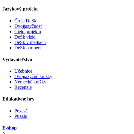
Jazykový projekt
Čo je DeSk
Dvojjazyčnosť
Ciele projektu
DeSk vízie
DeSk v médiach
DeSk partneri
Vydavateľstvo
Učebnice
Dvojjazyčné knižky
Nemecké knižky
Recenzie
Edukatívne hry
Pexesá
Puzzle
E-shop
>