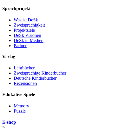
Sprachprojekt
Was ist DeSk
Zweisprachigkeit
Projektziele
DeSk Visionen
DeSk in Medien
Partner
Verlag
Lehrbücher
Zweisprachige Kinderbücher
Deutsche Kinderbücher
Rezensionen
Edukative Spiele
Memory
Puzzle
E-shop
>