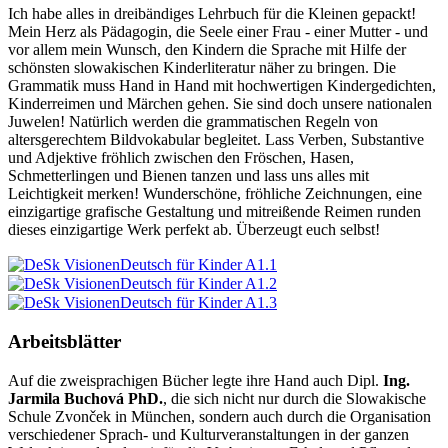
Ich habe alles in dreibändiges Lehrbuch für die Kleinen gepackt!
Mein Herz als Pädagogin, die Seele einer Frau - einer Mutter - und
vor allem mein Wunsch, den Kindern die Sprache mit Hilfe der
schönsten slowakischen Kinderliteratur näher zu bringen. Die
Grammatik muss Hand in Hand mit hochwertigen Kindergedichten,
Kinderreimen und Märchen gehen. Sie sind doch unsere nationalen
Juwelen! Natürlich werden die grammatischen Regeln von
altersgerechtem Bildvokabular begleitet. Lass Verben, Substantive
und Adjektive fröhlich zwischen den Fröschen, Hasen,
Schmetterlingen und Bienen tanzen und lass uns alles mit
Leichtigkeit merken! Wunderschöne, fröhliche Zeichnungen, eine
einzigartige grafische Gestaltung und mitreißende Reimen runden
dieses einzigartige Werk perfekt ab. Überzeugt euch selbst!
Deutsch für Kinder A1.1
Deutsch für Kinder A1.2
Deutsch für Kinder A1.3
Arbeitsblätter
Auf die zweisprachigen Bücher legte ihre Hand auch Dipl.
Ing.
Jarmila Buchová PhD.
, die sich nicht nur durch die Slowakische
Schule Zvonček in München, sondern auch durch die Organisation
verschiedener Sprach- und Kulturveranstaltungen in der ganzen