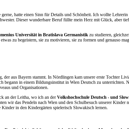
rnte gerne, hatte einen Sinn für Details und Schönheit. Ich wollte Lehr
hwester. Dieser wunderbare Beruf füllte mein Herz mit Glück, aber tief
menius Universität in Bratislava Germanistik
zu studieren, gleichze
r etwas zu begeistern, sie zu motivieren, sie zu formen und genauso mag 
 der aus Bayern stammt. In Nördlingen kam unsere erste Tochter Livia
h begann in einem Bildungsinstitut in Wien Deutsch zu unterrichten. Na
niveaus und Organisationen.
ck an der Leitha, wo ich an der
Volkshochschule Deutsch - und Slow
nnten wir das Pendeln nach Wien und den Schulbesuch unserer Kinder ni
e Kinder in den Kindergärten spielerisch Slowakisch lernen.