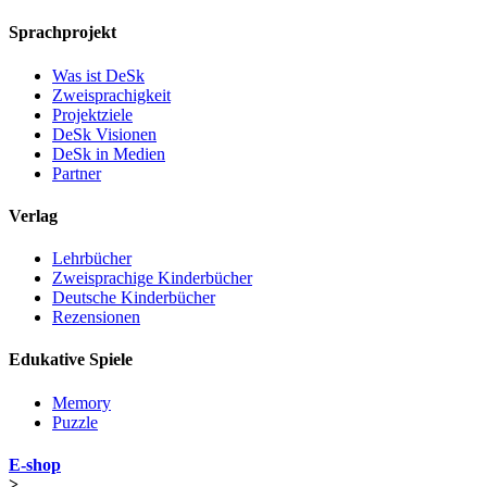
Sprachprojekt
Was ist DeSk
Zweisprachigkeit
Projektziele
DeSk Visionen
DeSk in Medien
Partner
Verlag
Lehrbücher
Zweisprachige Kinderbücher
Deutsche Kinderbücher
Rezensionen
Edukative Spiele
Memory
Puzzle
E-shop
>