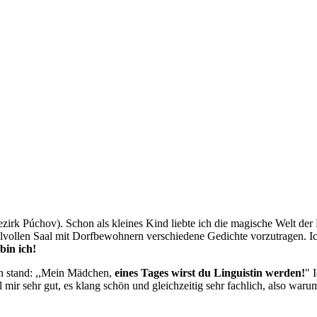
ezirk Púchov). Schon als kleines Kind liebte ich die magische Welt de
llvollen Saal mit Dorfbewohnern verschiedene Gedichte vorzutragen. I
bin ich!
n stand: ,,Mein Mädchen,
eines Tages wirst du Linguistin werden!
" 
l mir sehr gut, es klang schön und gleichzeitig sehr fachlich, also war