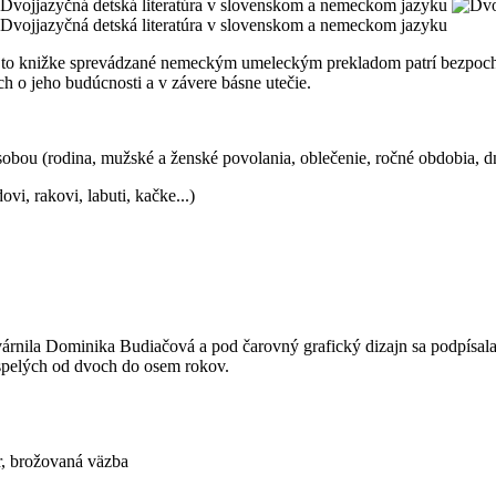
to knižke sprevádzané nemeckým umeleckým prekladom patrí bezpochyby
 o jeho budúcnosti a v závere básne utečie.
ou (rodina, mužské a ženské povolania, oblečenie, ročné obdobia, dni v
i, rakovi, labuti, kačke...)
árnila Dominika Budiačová a pod čarovný grafický dizajn sa podpísala
spelých od dvoch do osem rokov.
, brožovaná väzba