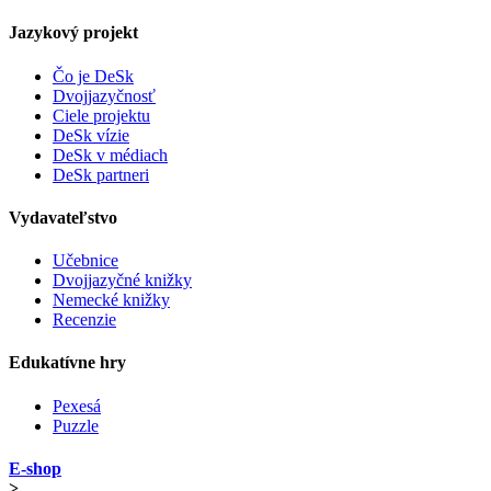
Jazykový projekt
Čo je DeSk
Dvojjazyčnosť
Ciele projektu
DeSk vízie
DeSk v médiach
DeSk partneri
Vydavateľstvo
Učebnice
Dvojjazyčné knižky
Nemecké knižky
Recenzie
Edukatívne hry
Pexesá
Puzzle
E-shop
>