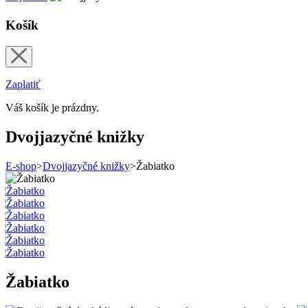
Košík
Zaplatiť
Váš košík je prázdny.
Dvojjazyčné knižky
E-shop
>
Dvojjazyčné knižky
>
Žabiatko
Žabiatko