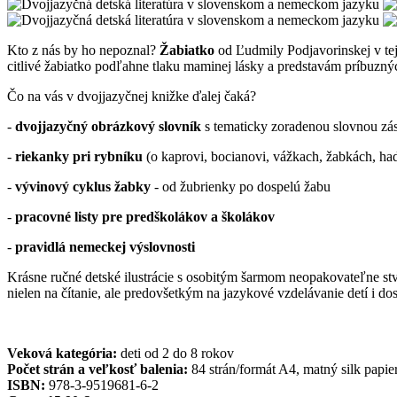
Kto z nás by ho nepoznal?
Žabiatko
od Ľudmily Podjavorinskej v tej
citlivé žabiatko podľahne tlaku maminej lásky a predstavám príbuzných
Čo na vás v dvojjazyčnej knižke ďalej čaká?
-
dvojjazyčný obrázkový slovník
s tematicky zoradenou slovnou zásob
-
riekanky pri rybníku
(o kaprovi, bocianovi, vážkach, žabkách, hadov
-
vývinový cyklus žabky
- od žubrienky po dospelú žabu
-
pracovné listy pre predškolákov a školákov
-
pravidlá nemeckej výslovnosti
Krásne ručné detské ilustrácie s osobitým šarmom neopakovateľne stv
nielen na čítanie, ale predovšetkým na jazykové vzdelávanie detí i do
Veková kategória:
deti od 2 do 8 rokov
Počet strán a veľkosť balenia:
84 strán/formát A4, matný silk papier
ISBN:
978-3-9519681-6-2