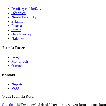
Dvojjazyčné knižky
Učebnice
Nemecké knižky
E-knihy
Pexesá
Puzzle
Omaľovánky
Nálepky
Jarmila Roser
Biografia
Môj príbeh
O mne
Kontakt
Napíšte mi
VOP
© 2021 Jarmila Roser
Objednať