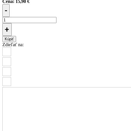
Cena:
15,90 €
-
+
Kúpiť
Zdieľať na: