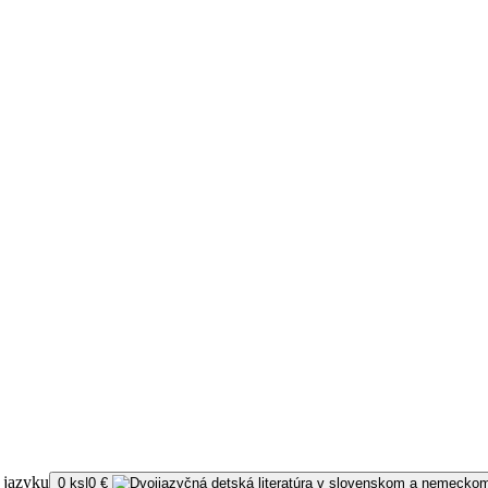
0
ks
|
0
€