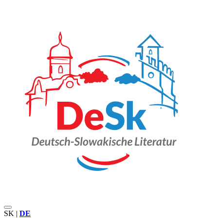
SK
|
DE