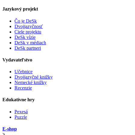
Jazykový projekt
Čo je DeSk
Dvojjazyčnosť
Ciele projektu
DeSk vízie
DeSk v médiach
DeSk partneri
Vydavateľstvo
Učebnice
Dvojjazyčné knižky
Nemecké knižky
Recenzie
Edukatívne hry
Pexesá
Puzzle
E-shop
>