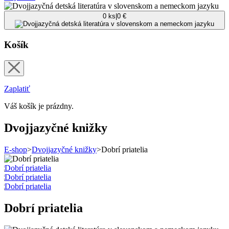
0
ks
|
0
€
Košík
Zaplatiť
Váš košík je prázdny.
Dvojjazyčné knižky
E-shop
>
Dvojjazyčné knižky
>
Dobrí priatelia
Dobrí priatelia