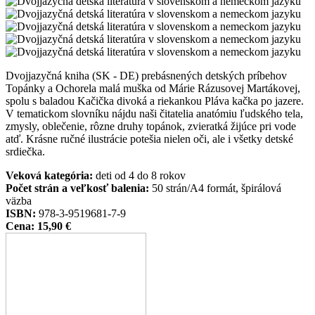
Dvojjazyčná kniha (SK - DE) prebásnených detských príbehov
Topánky a Ochorela malá muška od Márie Rázusovej Martákovej,
spolu s baladou Kačička divoká a riekankou Pláva kačka po jazere.
V tematickom slovníku nájdu naši čitatelia anatómiu ľudského tela,
zmysly, oblečenie, rôzne druhy topánok, zvieratká žijúce pri vode
atď. Krásne ručné ilustrácie potešia nielen oči, ale i všetky detské
srdiečka.
Veková kategória:
deti od 4 do 8 rokov
Počet strán a veľkosť balenia:
50 strán/A4 formát, špirálová
väzba
ISBN:
978-3-9519681-7-9
Cena:
15,90 €