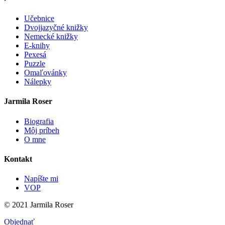
Učebnice
Dvojjazyčné knižky
Nemecké knižky
E-knihy
Pexesá
Puzzle
Omaľovánky
Nálepky
Jarmila Roser
Biografia
Môj príbeh
O mne
Kontakt
Napíšte mi
VOP
© 2021 Jarmila Roser
Objednať